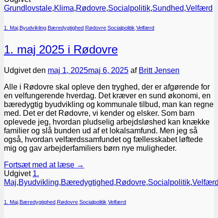
Grundlovstale
,
Klima
,
Rødovre
,
Socialpolitik
,
Sundhed
,
Velfærd
1. Maj
,
Byudvikling
,
Bæredygtighed
,
Rødovre
,
Socialpolitik
,
Velfærd
1. maj 2025 i Rødovre
Udgivet den
maj 1, 2025
maj 6, 2025
af
Britt Jensen
Alle i Rødovre skal opleve den tryghed, der er afgørende for
en velfungerende hverdag. Det kræver en sund økonomi, en
bæredygtig byudvikling og kommunale tilbud, man kan regne
med. Det er det Rødovre, vi kender og elsker. Som barn
oplevede jeg, hvordan pludselig arbejdsløshed kan knække
familier og slå bunden ud af et lokalsamfund. Men jeg så
også, hvordan velfærdssamfundet og fællesskabet løftede
mig og gav arbejderfamiliers børn nye muligheder.
Fortsæt med at læse
→
Udgivet
1.
Maj
,
Byudvikling
,
Bæredygtighed
,
Rødovre
,
Socialpolitik
,
Velfær
1. Maj
,
Bæredygtighed
,
Rødovre
,
Socialpolitik
,
Velfærd