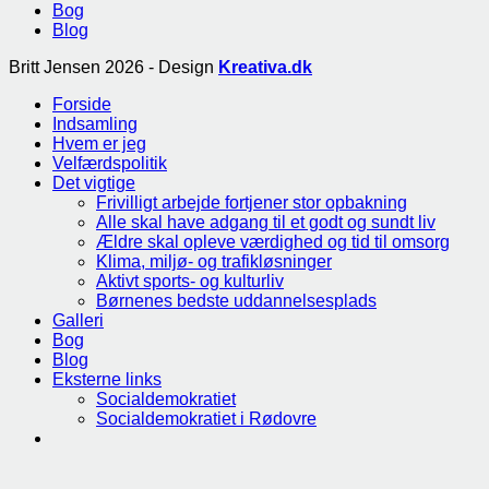
Bog
Blog
Britt Jensen 2026 - Design
Kreativa.dk
Forside
Indsamling
Hvem er jeg
Velfærdspolitik
Det vigtige
Frivilligt arbejde fortjener stor opbakning
Alle skal have adgang til et godt og sundt liv
Ældre skal opleve værdighed og tid til omsorg
Klima, miljø- og trafikløsninger
Aktivt sports- og kulturliv
Børnenes bedste uddannelsesplads
Galleri
Bog
Blog
Eksterne links
Socialdemokratiet
Socialdemokratiet i Rødovre