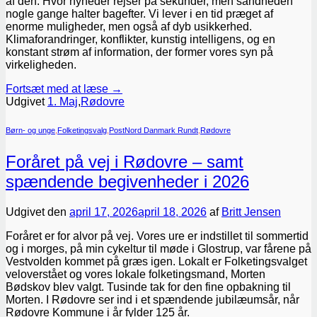
af den. Hvor nyheder rejser på sekunder, men sandheden
nogle gange halter bagefter. Vi lever i en tid præget af
enorme muligheder, men også af dyb usikkerhed.
Klimaforandringer, konflikter, kunstig intelligens, og en
konstant strøm af information, der former vores syn på
virkeligheden.
Fortsæt med at læse
→
Udgivet
1. Maj
,
Rødovre
Børn- og unge
,
Folketingsvalg
,
PostNord Danmark Rundt
,
Rødovre
Foråret på vej i Rødovre – samt
spændende begivenheder i 2026
Udgivet den
april 17, 2026
april 18, 2026
af
Britt Jensen
Foråret er for alvor på vej. Vores ure er indstillet til sommertid
og i morges, på min cykeltur til møde i Glostrup, var fårene på
Vestvolden kommet på græs igen. Lokalt er Folketingsvalget
veloverstået og vores lokale folketingsmand, Morten
Bødskov blev valgt. Tusinde tak for den fine opbakning til
Morten. I Rødovre ser ind i et spændende jubilæumsår, når
Rødovre Kommune i år fylder 125 år.