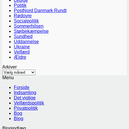
Ledige
Politik
PostNord Danmark Rundt
Rødovre
Socialpolitik
Sommerhilsen
Støjbekæmpelse
Sundhed
Uddannelse
Ukraine
Velfærd
Ældre
Arkiver
Arkiver
Menu
Forside
Indsamling
Det vigtige
Velfærdspolitik
Privatpolitik
Bog
Blog
Blogindlæg