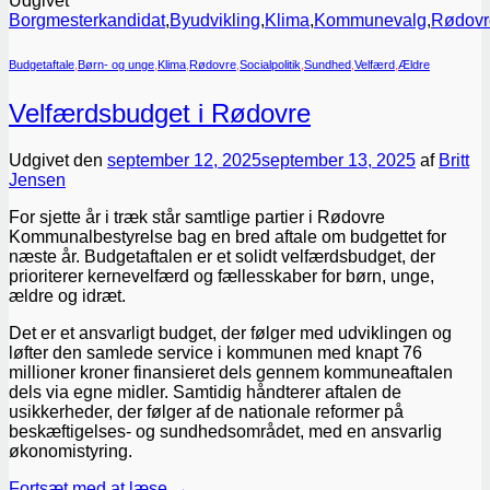
Udgivet
Borgmesterkandidat
,
Byudvikling
,
Klima
,
Kommunevalg
,
Rødovr
Budgetaftale
,
Børn- og unge
,
Klima
,
Rødovre
,
Socialpolitik
,
Sundhed
,
Velfærd
,
Ældre
Velfærdsbudget i Rødovre
Udgivet den
september 12, 2025
september 13, 2025
af
Britt
Jensen
For sjette år i træk står samtlige partier i Rødovre
Kommunalbestyrelse bag en bred aftale om budgettet for
næste år. Budgetaftalen er et solidt velfærdsbudget, der
prioriterer kernevelfærd og fællesskaber for børn, unge,
ældre og idræt.
Det er et ansvarligt budget, der følger med udviklingen og
løfter den samlede service i kommunen med knapt 76
millioner kroner finansieret dels gennem kommuneaftalen
dels via egne midler. Samtidig håndterer aftalen de
usikkerheder, der følger af de nationale reformer på
beskæftigelses- og sundhedsområdet, med en ansvarlig
økonomistyring.
Fortsæt med at læse
→