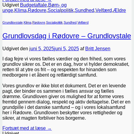
Udgivet
Budgetaftale
,
Børn- og
unge
,
Klima
,
Rødovre
,
Socialpolitik
,
Sundhed
,
Velfærd
,
Ældre
Grundlovstale
,
Klima
,
Rødovre
,
Socialpolitik
,
Sundhed
,
Velfærd
Grundlovsdag i Rødovre – Grundlovstale
Udgivet den
juni 5, 2025
juni 5, 2025
af
Britt Jensen
I dag fejre vi vores fælles værdier og den frihed, som vores
grundlov sikrer os. Det er en dag, hvor vi hylder demokratiet,
retten til at ytre os frit – og respekten for hinanden som
medborgere i et åbent og retfærdigt samfund.
Vores grundlov er ikke blot et dokument. Det er en levende
pagt, der binder os sammen i fælles ansvar og fælles
drømme. Grundloven giver os mulighed for at forme vores
fremtid gennem dialog, respekt og aktiv deltagelse. Det er en
grundpille i det danske samfund – og i vores lokalsamfund
her i Rødovre. Grundloven beskytter vores rettigheder og
sikrer, at magten forbliver hos borgerne.
Fortsæt med at læse
→
Udgivet