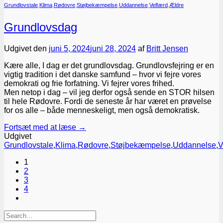
Grundlovstale
,
Klima
,
Rødovre
,
Støjbekæmpelse
,
Uddannelse
,
Velfærd
,
Ældre
Grundlovsdag
Udgivet den
juni 5, 2024
juni 28, 2024
af
Britt Jensen
Kære alle, I dag er det grundlovsdag. Grundlovsfejring er en
vigtig tradition i det danske samfund – hvor vi fejre vores
demokrati og frie forfatning. Vi fejrer vores frihed.
Men netop i dag – vil jeg derfor også sende en STOR hilsen
til hele Rødovre. Fordi de seneste år har været en prøvelse
for os alle – både menneskeligt, men også demokratisk.
Fortsæt med at læse
→
Udgivet
Grundlovstale
,
Klima
,
Rødovre
,
Støjbekæmpelse
,
Uddannelse
,
V
1
2
3
4