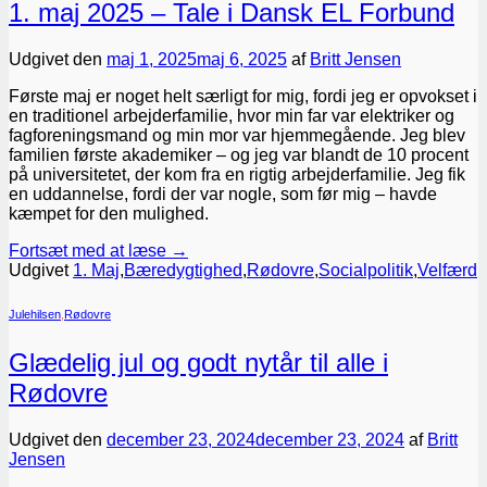
1. maj 2025 – Tale i Dansk EL Forbund
Udgivet den
maj 1, 2025
maj 6, 2025
af
Britt Jensen
Første maj er noget helt særligt for mig, fordi jeg er opvokset i
en traditionel arbejderfamilie, hvor min far var elektriker og
fagforeningsmand og min mor var hjemmegående. Jeg blev
familien første akademiker – og jeg var blandt de 10 procent
på universitetet, der kom fra en rigtig arbejderfamilie. Jeg fik
en uddannelse, fordi der var nogle, som før mig – havde
kæmpet for den mulighed.
Fortsæt med at læse
→
Udgivet
1. Maj
,
Bæredygtighed
,
Rødovre
,
Socialpolitik
,
Velfærd
Julehilsen
,
Rødovre
Glædelig jul og godt nytår til alle i
Rødovre
Udgivet den
december 23, 2024
december 23, 2024
af
Britt
Jensen