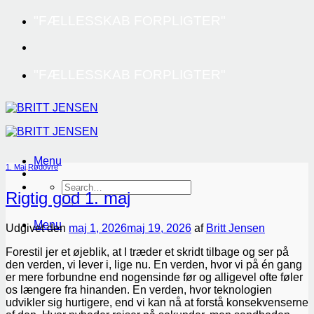
Fortsæt
"FÆLLESSKAB FORPLIGTER"
til
indhold
"FÆLLESSKAB FORPLIGTER"
Menu
1. Maj
,
Rødovre
Rigtig god 1. maj
Menu
Udgivet den
maj 1, 2026
maj 19, 2026
af
Britt Jensen
Forestil jer et øjeblik, at I træder et skridt tilbage og ser på
den verden, vi lever i, lige nu. En verden, hvor vi på én gang
er mere forbundne end nogensinde før og alligevel ofte føler
os længere fra hinanden. En verden, hvor teknologien
udvikler sig hurtigere, end vi kan nå at forstå konsekvenserne