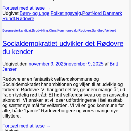
Fortsæt med at læse
→
Udgivet
Børn- og unge
,
Folketingsvalg
,
PostNord Danmark
Rundt
,
Rødovre
Borgmesterkandidat
,
Byudvikling
,
Klima
,
Kommunevalg
,
Rødovre
,
Sundhed
,
Velfærd
Socialdemokratiet udvikler det Rødovre
du kender
Udgivet den
november 9, 2025
november 9, 2025
af
Britt
Jensen
Rødovre er en fantastisk velfærdskommune og
Socialdemokratiet har ambitionen og viljen til at udvikle og
forbedre Rødovre. Vi har gjort det før, gennem mange år, ud
fra en tydelig rød tråd: Et højt velfærdsniveau og en ansvarlig
økonomi. Vi ønsker, at vi løser udfordringerne i fællesskab
og sætter nye mål for velfærden. Vi vil en god kommune for
alle, både ”gamle” Rødovreborgere og vores mange nye
tilflyttere.
Fortsæt med at læse
→