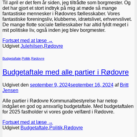
Til april er det fem år siden, jeg tiltrådte som borgmester. Og
det har gjort et stort indtryk på mig at møde så mange
fantastiske mennesker i Rødovres fællesskaber. Vores
fantastiske foreningsliv, klubberne, idrætslivet, erhvervslivet.
De mange flotte sociale fællesskaber har altid fyldt meget i
mit politiske liv, også inden jeg blev borgmester.
Fortsæt med at læse
→
Udgivet
Julehilsen
,
Rødovre
Budgetaftale
,
Politik
,
Rødovre
Budgetaftale med alle partier i Rødovre
Udgivet den
september 9, 2024
september 16, 2024
af
Britt
Jensen
Alle partier i Rødovre Kommunalbestyrelse har netop
indgået en god og ansvarlig budgetaftale. Med budgetaftalen
for 2025 fastholder vi vores gode velfærd i Rødovre.
Fortsæt med at læse
→
Udgivet
Budgetaftale
,
Politik
,
Rødovre