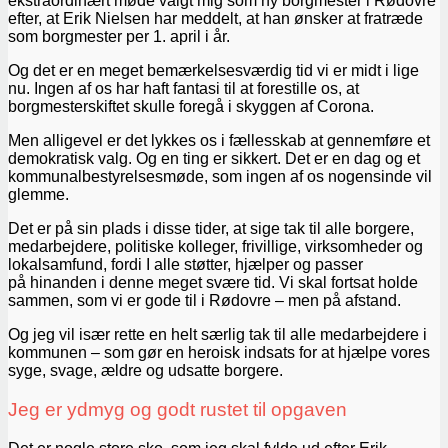
ekstraordinært møde valgt mig som ny borgmester i Rødovre
efter, at Erik Nielsen har meddelt, at han ønsker at fratræde
som borgmester per 1. april i år.
Og det er en meget bemærkelsesværdig tid vi er midt i lige
nu. Ingen af os har haft fantasi til at forestille os, at
borgmesterskiftet skulle foregå i skyggen af Corona.
Men alligevel er det lykkes os i fællesskab at gennemføre et
demokratisk valg. Og en ting er sikkert. Det er en dag og et
kommunalbestyrelsesmøde, som ingen af os nogensinde vil
glemme.
Det er på sin plads i disse tider, at sige tak til alle borgere,
medarbejdere, politiske kolleger, frivillige, virksomheder og
lokalsamfund, fordi I alle støtter, hjælper og passer
på hinanden i denne meget svære tid. Vi skal fortsat holde
sammen, som vi er gode til i Rødovre – men på afstand.
Og jeg vil især rette en helt særlig tak til alle medarbejdere i
kommunen – som gør en heroisk indsats for at hjælpe vores
syge, svage, ældre og udsatte borgere.
Jeg er ydmyg og godt rustet til opgaven