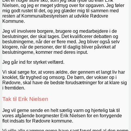
Det er nogle store sko, som jeg skal fylde ud efter Erik
Nielsen, og jeg er meget ydmyg over for opgaven. Jeg føler
mig godt rustet til det, og jeg glæder mig til sammen med
resten af Kommunalbestyrelsen at udvikle Rødovre
Kommune.
Jeg vil involvere borgere, brugere og medarbejdere i de
beslutninger, der skal tages. Det kvalificerer debatten og
beslutningerne, når der er flere med. Jeg bliver også selv
klogere, når de personer, der til daglig bliver påvirket af
beslutningerne, kommer med deres input.
Jeg går ind for styrket velfærd.
Vi skal sørge for, at vores ældre, der gennem et langt liv har
knoklet, får tryghed og omsorg. De børn, der vokser op i
Rødovre, skal have de bedste forudsætninger for at klare sig
i fremtiden.
Tak til Erik Nielsen
Jeg vil gerne sende en helt særlig varm og hjertelig tak til
vores afgående borgmester Erik Nielsen for en forrygende
flot indsats for Rødovre kommune.
Vi ville alle sammen gerne have sagt farvel med al den pomp