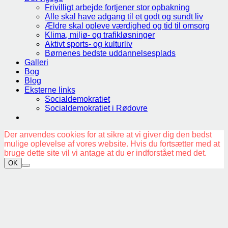
Frivilligt arbejde fortjener stor opbakning
Alle skal have adgang til et godt og sundt liv
Ældre skal opleve værdighed og tid til omsorg
Klima, miljø- og trafikløsninger
Aktivt sports- og kulturliv
Børnenes bedste uddannelsesplads
Galleri
Bog
Blog
Eksterne links
Socialdemokratiet
Socialdemokratiet i Rødovre
Der anvendes cookies for at sikre at vi giver dig den bedst
mulige oplevelse af vores website. Hvis du fortsætter med at
bruge dette site vil vi antage at du er indforstået med det.
OK