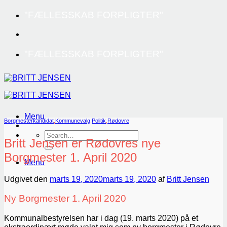
Fortsæt
"FÆLLESSKAB FORPLIGTER"
til
indhold
"FÆLLESSKAB FORPLIGTER"
Menu
Borgmesterkandidat
,
Kommunevalg
,
Politik
,
Rødovre
Britt Jensen er Rødovres nye
Borgmester 1. April 2020
Menu
Udgivet den
marts 19, 2020
marts 19, 2020
af
Britt Jensen
Ny Borgmester 1. April 2020
Kommunalbestyrelsen har i dag (19. marts 2020) på et