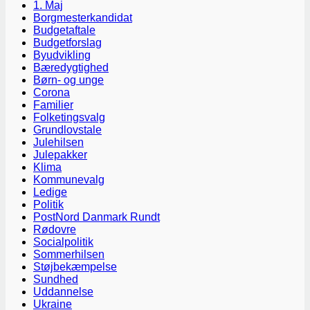
1. Maj
Borgmesterkandidat
Budgetaftale
Budgetforslag
Byudvikling
Bæredygtighed
Børn- og unge
Corona
Familier
Folketingsvalg
Grundlovstale
Julehilsen
Julepakker
Klima
Kommunevalg
Ledige
Politik
PostNord Danmark Rundt
Rødovre
Socialpolitik
Sommerhilsen
Støjbekæmpelse
Sundhed
Uddannelse
Ukraine