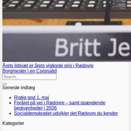
Årets ildsjæl er årets vigtigste pris i Rødovre
Borgmester i en Coronatid
Seneste indlæg
Rigtig god 1. maj
Foråret på vej i Rødovre – samt spændende
begivenheder i 2026
Socialdemokratiet udvikler det Rødovre du kender
Kategorier