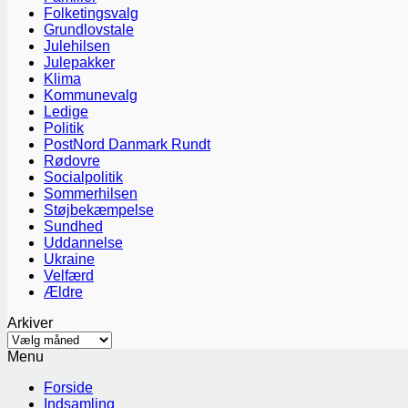
Folketingsvalg
Grundlovstale
Julehilsen
Julepakker
Klima
Kommunevalg
Ledige
Politik
PostNord Danmark Rundt
Rødovre
Socialpolitik
Sommerhilsen
Støjbekæmpelse
Sundhed
Uddannelse
Ukraine
Velfærd
Ældre
Arkiver
Arkiver
Menu
Forside
Indsamling