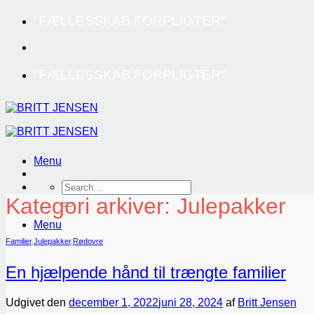
Fortsæt
"FÆLLESSKAB FORPLIGTER"
til
indhold
"FÆLLESSKAB FORPLIGTER"
Menu
Kategori arkiver:
Julepakker
Menu
Familier
,
Julepakker
,
Rødovre
En hjælpende hånd til trængte familier
Udgivet den
december 1, 2022
juni 28, 2024
af
Britt Jensen