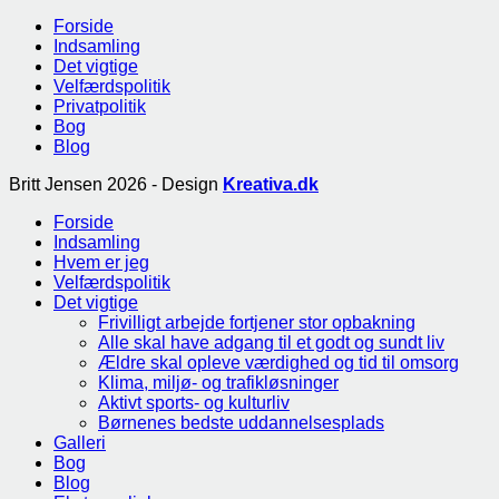
Forside
Indsamling
Det vigtige
Velfærdspolitik
Privatpolitik
Bog
Blog
Britt Jensen 2026 - Design
Kreativa.dk
Forside
Indsamling
Hvem er jeg
Velfærdspolitik
Det vigtige
Frivilligt arbejde fortjener stor opbakning
Alle skal have adgang til et godt og sundt liv
Ældre skal opleve værdighed og tid til omsorg
Klima, miljø- og trafikløsninger
Aktivt sports- og kulturliv
Børnenes bedste uddannelsesplads
Galleri
Bog
Blog