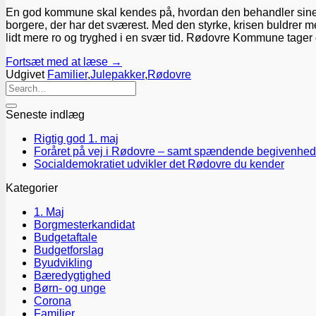
En god kommune skal kendes på, hvordan den behandler sine dår
borgere, der har det sværest. Med den styrke, krisen buldrer m
lidt mere ro og tryghed i en svær tid. Rødovre Kommune tager de
Fortsæt med at læse
→
Udgivet
Familier
,
Julepakker
,
Rødovre
Seneste indlæg
Rigtig god 1. maj
Foråret på vej i Rødovre – samt spændende begivenhed
Socialdemokratiet udvikler det Rødovre du kender
Kategorier
1. Maj
Borgmesterkandidat
Budgetaftale
Budgetforslag
Byudvikling
Bæredygtighed
Børn- og unge
Corona
Familier