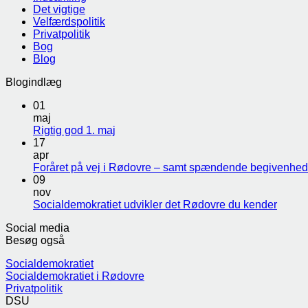
Det vigtige
Velfærdspolitik
Privatpolitik
Bog
Blog
Blogindlæg
01
maj
Rigtig god 1. maj
17
apr
Foråret på vej i Rødovre – samt spændende begivenhed
09
nov
Socialdemokratiet udvikler det Rødovre du kender
Social media
Besøg også
Socialdemokratiet
Socialdemokratiet i Rødovre
Privatpolitik
DSU