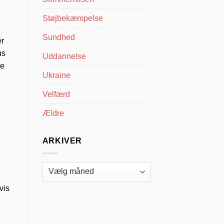
Støjbekæmpelse
Sundhed
er
us
Uddannelse
de
Ukraine
Velfærd
Ældre
ARKIVER
Arkiver
vis