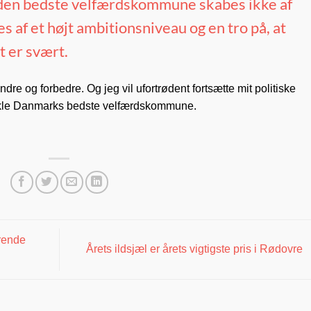
for den bedste velfærdskommune skabes ikke af
af et højt ambitionsniveau og en tro på, at
t er svært.
randre og forbedre. Og jeg vil ufortrødent fortsætte mit politiske
ikle Danmarks bedste velfærdskommune.
rende
Årets ildsjæl er årets vigtigste pris i Rødovre