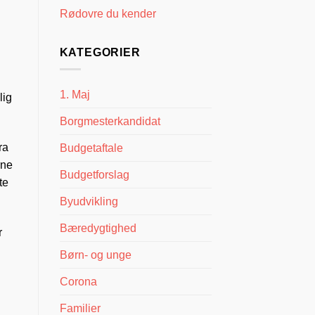
Rødovre du kender
KATEGORIER
1. Maj
lig
Borgmesterkandidat
ra
Budgetaftale
rne
Budgetforslag
te
Byudvikling
Bæredygtighed
r
Børn- og unge
Corona
Familier