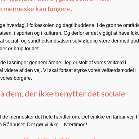
te menneske kan fungere.
ige hverdag. I folkeskolen og dagtilbuddene. I de grønne områd
en, i sporten og i kulturen. Og derfor er det vigtigt at have fok
kal social- og sundhedsindsatsen selvfølgelig være der med go
er er brug for det.
e løsninger gennem årene. Jeg er stolt af vores velfærd i
l videre af den vej. Vi skal fortsat styrke vores velfærdsmodel i
 vores borgere.
så dem, der ikke benytter det sociale
f de mennesker det hele handler om. Det er ikke en farbar vej, h
 på Rådhuset. Det gør vi ikke – tværtimod!