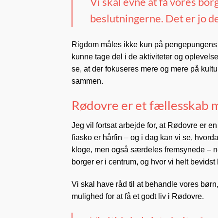
Vi skal evne at få vores bor
beslutningerne. Det er jo d
Rigdom måles ikke kun på pengepungens st
kunne tage del i de aktiviteter og oplevelse
se, at der fokuseres mere og mere på kultur
sammen.
Rødovre er et fællesskab me
Jeg vil fortsat arbejde for, at Rødovre er 
fiasko er hårfin – og i dag kan vi se, hvord
kloge, men også særdeles fremsynede – net
borger er i centrum, og hvor vi helt bevidst 
Vi skal have råd til at behandle vores bør
mulighed for at få et godt liv i Rødovre.