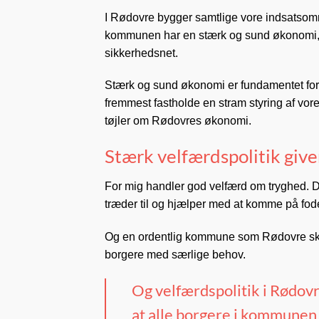
I Rødovre bygger samtlige vore indsatsomr
kommunen har en stærk og sund økonomi, me
sikkerhedsnet.
Stærk og sund økonomi er fundamentet for, a
fremmest fastholde en stram styring af vo
tøjler om Rødovres økonomi.
Stærk velfærdspolitik give
For mig handler god velfærd om tryghed. De
træder til og hjælper med at komme på fod
Og en ordentlig kommune som Rødovre ska
borgere med særlige behov.
Og velfærdspolitik i Rødovr
at alle borgere i kommunen 