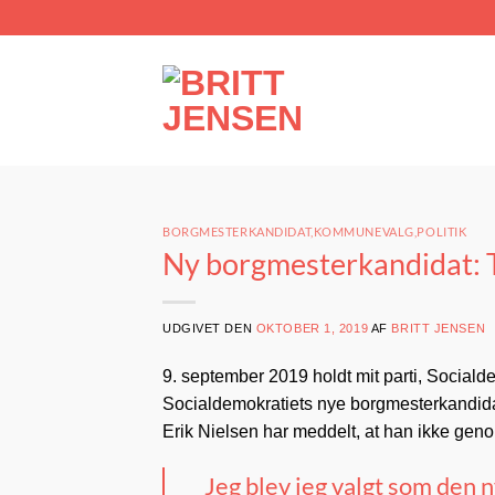
Fortsæt
til
indhold
BORGMESTERKANDIDAT
,
KOMMUNEVALG
,
POLITIK
Ny borgmesterkandidat: Ta
UDGIVET DEN
OKTOBER 1, 2019
AF
BRITT JENSEN
9. september 2019 holdt mit parti, Sociald
Socialdemokratiets nye borgmesterkandid
Erik Nielsen har meddelt, at han ikke geno
Jeg blev jeg valgt som den