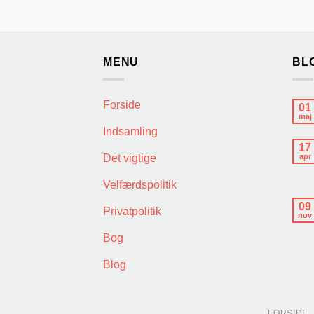
MENU
BL
Forside
01
maj
Indsamling
17
Det vigtige
apr
Velfærdspolitik
09
Privatpolitik
nov
Bog
Blog
FORSIDE