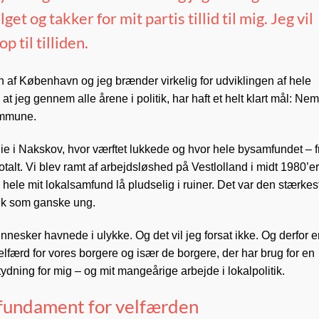
t og takker for mit partis tillid til mig. Jeg vil
p til tilliden.
 af København og jeg brænder virkelig for udviklingen af hele
jeg gennem alle årene i politik, har haft et helt klart mål: Nem
kommune.
lie i Nakskov, hvor værftet lukkede og hvor hele bysamfundet – f
talt. Vi blev ramt af arbejdsløshed på Vestlolland i midt 1980’e
hele mit lokalsamfund lå pludselig i ruiner. Det var den stærkes
tik som ganske ung.
esker havnede i ulykke. Og det vil jeg forsat ikke. Og derfor e
elfærd for vores borgere og især de borgere, der har brug for en
ydning for mig – og mit mangeårige arbejde i lokalpolitik.
 fundament for velfærden