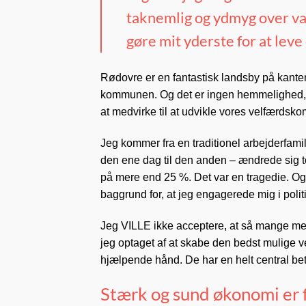
taknemlig og ydmyg over valge
gøre mit yderste for at leve o
Rødovre er en fantastisk landsby på kanten
kommunen. Og det er ingen hemmelighed, at 
at medvirke til at udvikle vores velfærds
Jeg kommer fra en traditionel arbejderfami
den ene dag til den anden – ændrede sig to
på mere end 25 %. Det var en tragedie. Og 
baggrund for, at jeg engagerede mig i poli
Jeg VILLE ikke acceptere, at så mange menn
jeg optaget af at skabe den bedst mulige v
hjælpende hånd. De har en helt central bet
Stærk og sund økonomi er