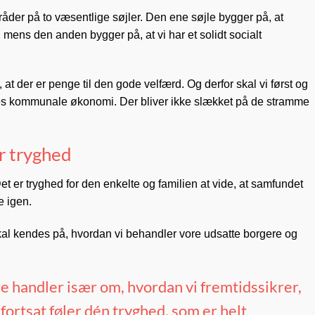
åder på to væsentlige søjler. Den ene søjle bygger på, at
ns den anden bygger på, at vi har et solidt socialt
t der er penge til den gode velfærd. Og derfor skal vi først og
res kommunale økonomi. Der bliver ikke slækket på de stramme
r tryghed
t er tryghed for den enkelte og familien at vide, at samfundet
e igen.
l kendes på, hvordan vi behandler vore udsatte borgere og
e handler især om, hvordan vi fremtidssikrer,
fortsat føler dén tryghed, som er helt