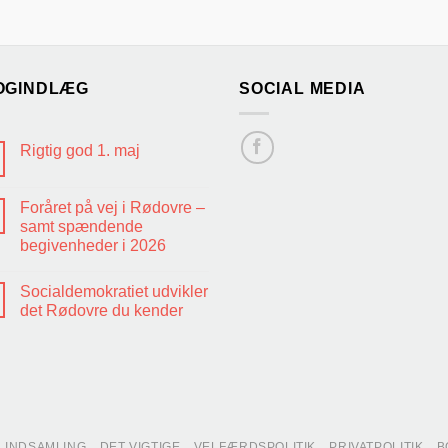
OGINDLÆG
SOCIAL MEDIA
Rigtig god 1. maj
Foråret på vej i Rødovre –
samt spændende
begivenheder i 2026
Socialdemokratiet udvikler
det Rødovre du kender
INDSAMLING
DET VIGTIGE
VELFÆRDSPOLITIK
PRIVATPOLITIK
B