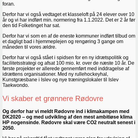
foran.
Derfor har vi også vedtaget et klasseloft på 24 elever over 10
år og vi har indført min. normering fra 1.1.2022. Det er 2 år før
den tid Folketinget har sat.
Derfor har vi som en af de eneste kommuner indført tilbud om
et dagligt bad i hjemmeplejen og rengøring 3 gange om
måneden til vores ældre.
Derfor har vi også stået i spidsen for en ny idrætspolitik og
facilitetsstrategi og afsat 100 mio. kr. over de næste 10 år. De
første projekter er allerede gennemført med inddragelse af
idrættens organisationer. Med ny rullehockeyhal,
Kunstgræsbane i Islev og nye træningslokaler til Islev
Taekwondo.
Vi skaber et grønnere Rødovre
Og derfor har vi meldt Rødovre ind i klimakampen med
DK2020 – og med udvikling af den mest ambitiøse klima
HP nogensinde. Rødovre skal være CO2 neutralt senest i
2050.