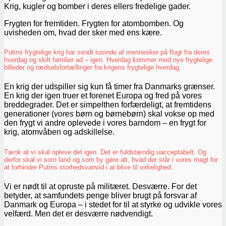
Krig, kugler og bomber i deres ellers fredelige gader.
Frygten for fremtiden. Frygten for atombomben. Og
uvisheden om, hvad der sker med ens kære.
Putins frygtelige krig har sendt tusinde af mennesker på flugt fra deres
hverdag og skilt familier ad – igen. Hverdag kommer med nye frygtelige
billeder og rædselsfortællinger fra krigens frygtelige hverdag.
En krig der udspiller sig kun få timer fra Danmarks grænser.
En krig der igen truer et forenet Europa og fred på vores
breddegrader. Det er simpelthen forfærdeligt, at fremtidens
generationer (
vores
børn og børnebørn) skal vokse op med
den frygt vi andre oplevede i vores barndom – en frygt for
krig, atomvåben og adskillelse.
Tænk at vi skal opleve det igen. Det er fuldstændig uacceptabelt. Og
derfor skal vi som land og som by gøre alt, hvad der står i vores magt for
at forhindre Putins storhedsvanvid i at blive til virkelighed.
Vi er nødt til at opruste på militæret. Desværre. For det
betyder, at samfundets penge bliver brugt på forsvar af
Danmark og Europa – i stedet for til at styrke og udvikle vores
velfærd. Men det er desværre nødvendigt.