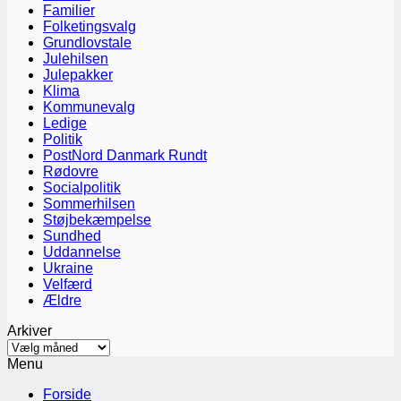
Familier
Folketingsvalg
Grundlovstale
Julehilsen
Julepakker
Klima
Kommunevalg
Ledige
Politik
PostNord Danmark Rundt
Rødovre
Socialpolitik
Sommerhilsen
Støjbekæmpelse
Sundhed
Uddannelse
Ukraine
Velfærd
Ældre
Arkiver
Arkiver
Menu
Forside