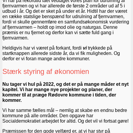
Vi har på rekordtid fået vedtaget vores plan for udrulning af
fjernvarmen og vi har allerede de første 2 områder ud af 5 i
udbud i år. Og det er sket på under et år. Hidtil har der været
en række statslige benspænd for udrulning af fjernvarmen,
fordi vi skulle gennemføre en samfundsøkonomisk vurdering
af fjernvarmen – holdt op imod olie og naturgas. Denne
præmis er nu fjernet og derfor kan vi sætte fuld gang i
fjernvarmen.
Heldigvis har vi været på forkant, fordi
vi
trykkede på
startknappen allerede sidste år, da vi fik muligheden. Og
derfor er vi foran mange andre kommuner.
Stærk styring af økonomien
Nu tager vi hul på 2022, og det er på mange måder et nyt
kapitel. Vi har mange nye projekter og planer, der
kommer til at præge Rødovre kommune i tiden, der
kommer.
Vi har samme fælles mål – nemlig at skabe en endnu bedre
kommune på alle områder. Den opgave har
Socialdemokratiet arbejdet for altid. Og det vil vi fortsat gøre!
Præmissen for den gode velfærd er, at vi har styr på