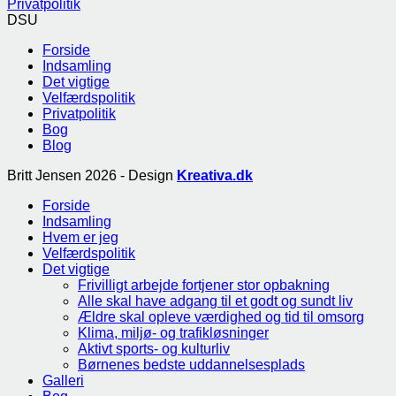
Privatpolitik
DSU
Forside
Indsamling
Det vigtige
Velfærdspolitik
Privatpolitik
Bog
Blog
Britt Jensen 2026 - Design
Kreativa.dk
Forside
Indsamling
Hvem er jeg
Velfærdspolitik
Det vigtige
Frivilligt arbejde fortjener stor opbakning
Alle skal have adgang til et godt og sundt liv
Ældre skal opleve værdighed og tid til omsorg
Klima, miljø- og trafikløsninger
Aktivt sports- og kulturliv
Børnenes bedste uddannelsesplads
Galleri