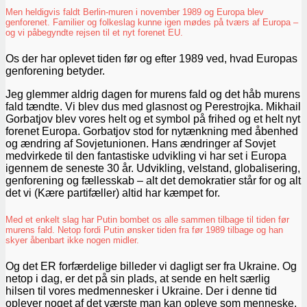
Men heldigvis faldt Berlin-muren i november 1989 og Europa blev
genforenet. Familier og folkeslag kunne igen mødes på tværs af Europa –
og vi påbegyndte rejsen til et nyt forenet EU.
Os der har oplevet tiden før og efter 1989 ved, hvad Europas
genforening betyder.
Jeg glemmer aldrig dagen for murens fald og det håb murens
fald tændte. Vi blev dus med glasnost og Perestrojka. Mikhail
Gorbatjov blev vores helt og et symbol på frihed og et helt nyt
forenet Europa. Gorbatjov stod for nytænkning med åbenhed
og ændring af Sovjetunionen. Hans ændringer af Sovjet
medvirkede til den fantastiske udvikling vi har set i Europa
igennem de seneste 30 år. Udvikling, velstand, globalisering,
genforening og fællesskab – alt det demokratier står for og alt
det vi (Kære partifæller) altid har kæmpet for.
Med et enkelt slag har Putin bombet os alle sammen tilbage til tiden før
murens fald. Netop fordi Putin ønsker tiden fra før 1989 tilbage og han
skyer åbenbart ikke nogen midler.
Og det ER forfærdelige billeder vi dagligt ser fra Ukraine. Og
netop i dag, er det på sin plads, at sende en helt særlig
hilsen til vores medmennesker i Ukraine. Der i denne tid
oplever noget af det værste man kan opleve som menneske.