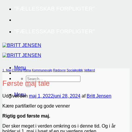
Fortsæt
"FÆLLESSKAB FORPLIGTER"
til
indhold
"FÆLLESSKAB FORPLIGTER"
Menu
1. Maj
,
Corona
,
Klima
,
Kommunevalg
,
Rødovre
,
Socialpolitik
,
Velfærd
Første maj tale
Menu
Udgivet den
maj 1, 2022
juni 28, 2024
af
Britt Jensen
Kære partifæller og gode venner
Rigtig god første maj.
Der sker meget i verden omkring os i denne tid. Og i år
holder vi 1. maj i lyset af en ny verdens orden.