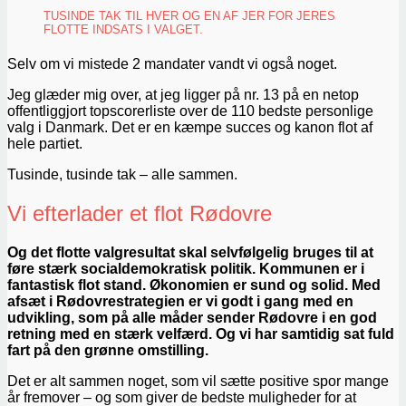
TUSINDE TAK TIL HVER OG EN AF JER FOR JERES
FLOTTE INDSATS I VALGET.
Selv om vi mistede 2 mandater vandt vi også noget.
Jeg glæder mig over, at jeg ligger på nr. 13 på en netop
offentliggjort topscorerliste over de 110 bedste personlige
valg i Danmark. Det er en kæmpe succes og kanon flot af
hele partiet.
Tusinde, tusinde tak – alle sammen.
Vi efterlader et flot Rødovre
Og det flotte valgresultat skal selvfølgelig bruges til at
føre stærk socialdemokratisk politik. Kommunen er i
fantastisk flot stand. Økonomien er sund og solid. Med
afsæt i Rødovrestrategien er vi godt i gang med en
udvikling, som på alle måder sender Rødovre i en god
retning med en stærk velfærd. Og vi har samtidig sat fuld
fart på den grønne omstilling.
Det er alt sammen noget, som vil sætte positive spor mange
år fremover – og som giver de bedste muligheder for at