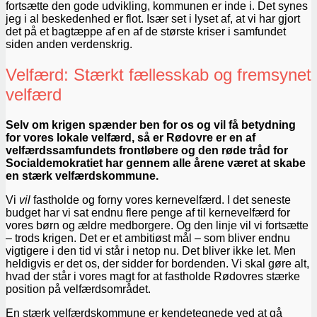
fortsætte den gode udvikling, kommunen er inde i. Det synes
jeg i al beskedenhed er flot. Især set i lyset af, at vi har gjort
det på et bagtæppe af en af de største kriser i samfundet
siden anden verdenskrig.
Velfærd: Stærkt fællesskab og fremsynet
velfærd
Selv om krigen spænder ben for os og vil få betydning
for vores lokale velfærd, så er Rødovre er en af
velfærdssamfundets frontløbere og den røde tråd for
Socialdemokratiet har gennem alle årene været at skabe
en stærk velfærdskommune.
Vi
vil
fastholde og forny vores kernevelfærd. I det seneste
budget har vi sat endnu flere penge af til kernevelfærd for
vores børn og ældre medborgere. Og den linje vil vi fortsætte
– trods krigen. Det er et ambitiøst mål – som bliver endnu
vigtigere i den tid vi står i netop nu. Det bliver ikke let. Men
heldigvis er det os, der sidder for bordenden. Vi skal gøre alt,
hvad der står i vores magt for at fastholde Rødovres stærke
position på velfærdsområdet.
En stærk velfærdskommune er kendetegnede ved at gå