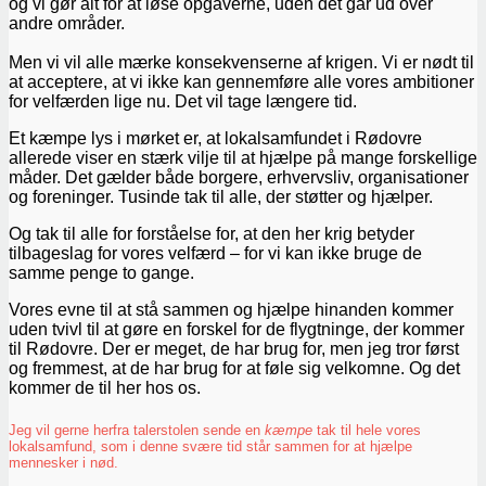
og vi gør alt for at løse opgaverne, uden det går ud over
andre områder.
Men vi vil alle mærke konsekvenserne af krigen. Vi er nødt til
at acceptere, at vi ikke kan gennemføre alle vores ambitioner
for velfærden lige nu. Det vil tage længere tid.
Et kæmpe lys i mørket er, at lokalsamfundet i Rødovre
allerede viser en stærk vilje til at hjælpe på mange forskellige
måder. Det gælder både borgere, erhvervsliv, organisationer
og foreninger. Tusinde tak til alle, der støtter og hjælper.
Og tak til alle for forståelse for, at den her krig betyder
tilbageslag for vores velfærd – for vi kan ikke bruge de
samme penge to gange.
Vores evne til at stå sammen og hjælpe hinanden kommer
uden tvivl til at gøre en forskel for de flygtninge, der kommer
til Rødovre. Der er meget, de har brug for, men jeg tror først
og fremmest, at de har brug for at føle sig velkomne. Og det
kommer de til her hos os.
Jeg vil gerne herfra talerstolen sende en
kæmpe
tak til hele vores
lokalsamfund, som i denne svære tid står sammen for at hjælpe
mennesker i nød.