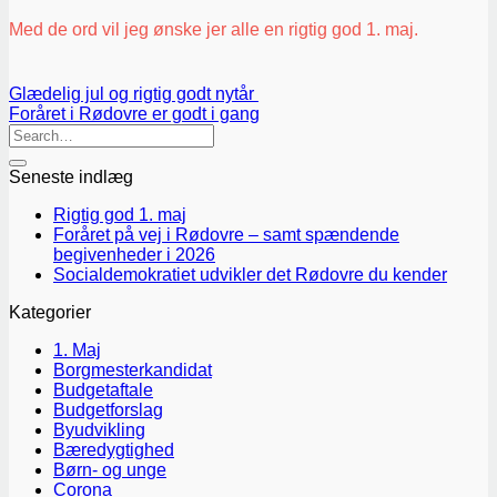
Med de ord vil jeg ønske jer alle en rigtig god 1. maj.
Glædelig jul og rigtig godt nytår
Foråret i Rødovre er godt i gang
Seneste indlæg
Rigtig god 1. maj
Foråret på vej i Rødovre – samt spændende
begivenheder i 2026
Socialdemokratiet udvikler det Rødovre du kender
Kategorier
1. Maj
Borgmesterkandidat
Budgetaftale
Budgetforslag
Byudvikling
Bæredygtighed
Børn- og unge
Corona