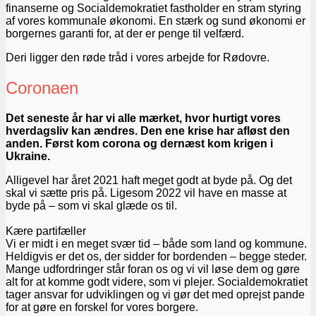
finanserne og Socialdemokratiet fastholder en stram styring
af vores kommunale økonomi. En stærk og sund økonomi er
borgernes garanti for, at der er penge til velfærd.
Deri ligger den røde tråd i vores arbejde for Rødovre.
Coronaen
Det seneste år har vi alle mærket, hvor hurtigt vores
hverdagsliv kan ændres. Den ene krise har afløst den
anden. Først kom corona og dernæst kom krigen i
Ukraine.
Alligevel har året 2021 haft meget godt at byde på. Og det
skal vi sætte pris på. Ligesom 2022 vil have en masse at
byde på – som vi skal glæde os til.
Kære partifæller
Vi er midt i en meget svær tid – både som land og kommune.
Heldigvis er det os, der sidder for bordenden – begge steder.
Mange udfordringer står foran os og vi vil løse dem og gøre
alt for at komme godt videre, som vi plejer. Socialdemokratiet
tager ansvar for udviklingen og vi gør det med oprejst pande
for at gøre en forskel for vores borgere.