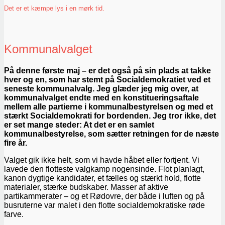
Det er et kæmpe lys i en mørk tid.
Kommunalvalget
På denne første maj – er det også på sin plads at takke
hver og en, som har stemt på Socialdemokratiet ved et
seneste kommunalvalg. Jeg glæder jeg mig over, at
kommunalvalget endte med en konstitueringsaftale
mellem alle partierne i kommunalbestyrelsen og med et
stærkt Socialdemokrati for bordenden. Jeg tror ikke, det
er set mange steder: At det er en samlet
kommunalbestyrelse, som sætter retningen for de næste
fire år.
Valget gik ikke helt, som vi havde håbet eller fortjent. Vi
lavede den flotteste valgkamp nogensinde. Flot planlagt,
kanon dygtige kandidater, et fælles og stærkt hold, flotte
materialer, stærke budskaber. Masser af aktive
partikammerater – og et Rødovre, der både i luften og på
busruterne var malet i den flotte socialdemokratiske røde
farve.