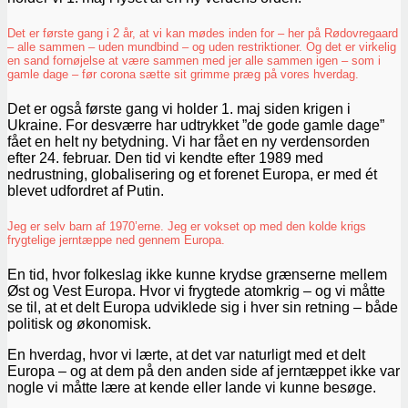
Det er første gang i 2 år, at vi kan mødes inden for – her på Rødovregaard
– alle sammen – uden mundbind – og uden restriktioner. Og det er virkelig
en sand fornøjelse at være sammen med jer alle sammen igen – som i
gamle dage – før corona sætte sit grimme præg på vores hverdag.
Det er også første gang vi holder 1. maj siden krigen i
Ukraine. For desværre har udtrykket ”de gode gamle dage”
fået en helt ny betydning. Vi har fået en ny verdensorden
efter 24. februar. Den tid vi kendte efter 1989 med
nedrustning, globalisering og et forenet Europa, er med ét
blevet udfordret af Putin.
Jeg er selv barn af 1970’erne. Jeg er vokset op med den kolde krigs
frygtelige jerntæppe ned gennem Europa.
En tid, hvor folkeslag ikke kunne krydse grænserne mellem
Øst og Vest Europa. Hvor vi frygtede atomkrig – og vi måtte
se til, at et delt Europa udviklede sig i hver sin retning – både
politisk og økonomisk.
En hverdag, hvor vi lærte, at det var naturligt med et delt
Europa – og at dem på den anden side af jerntæppet ikke var
nogle vi måtte lære at kende eller lande vi kunne besøge.