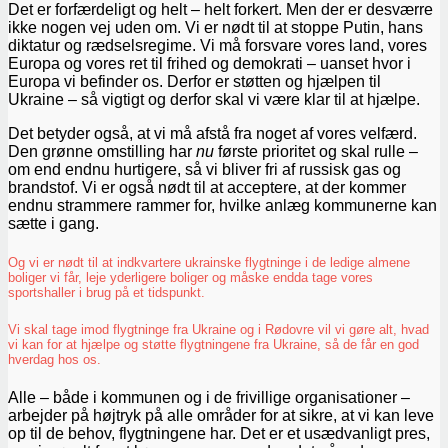
Det er forfærdeligt og helt – helt forkert. Men der er desværre
ikke nogen vej uden om. Vi er nødt til at stoppe Putin, hans
diktatur og rædselsregime. Vi må forsvare vores land, vores
Europa og vores ret til frihed og demokrati – uanset hvor i
Europa vi befinder os. Derfor er støtten og hjælpen til
Ukraine – så vigtigt og derfor skal vi være klar til at hjælpe.
Det betyder også, at vi må afstå fra noget af vores velfærd.
Den grønne omstilling har
nu
første prioritet og skal rulle –
om end endnu hurtigere, så vi bliver fri af russisk gas og
brandstof. Vi er også nødt til at acceptere, at der kommer
endnu strammere rammer for, hvilke anlæg kommunerne kan
sætte i gang.
Og vi er nødt til at indkvartere ukrainske flygtninge i de ledige almene
boliger vi får, leje yderligere boliger og måske endda tage vores
sportshaller i brug på et tidspunkt.
Vi skal tage imod flygtninge fra Ukraine og i Rødovre vil vi gøre alt, hvad
vi kan for at hjælpe og støtte flygtningene fra Ukraine, så de får en god
hverdag hos os.
Alle – både i kommunen og i de frivillige organisationer –
arbejder på højtryk på alle områder for at sikre, at vi kan leve
op til de behov, flygtningene har. Det er et usædvanligt pres,