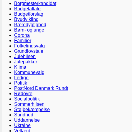
Borgmesterkandidat
Budgetaftale
Budgetforslag
Byudvikling
Bæredygtighed
Børn- og unge
Corona
Familier
Folketingsvalg
Grundlovstale
Julehilsen
Julepakker
Klima
Kommunevalg
Ledige
Politik
PostNord Danmark Rundt
Rødovre
Socialpolitik
Sommerhilsen
Støjbekæmpelse
Sundhed
Uddannelse
Ukraine
Velfærd