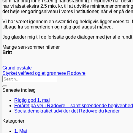
som har brug for en særlig håndsrækning. I Rødovre har beslutt
har vi afsat ekstra 2,5 mio. kr. til at udvikle minimumsnorme
det høje rengøringsniveau i vores institutioner, når vi er på 
Vi har været igennem en svær tid og heldigvis ligger vores tal f
tilbage fra sommerferien og rigtig god august måned.
Jeg glæder mig til de fortsatte gode dialoger med jer alle rundt
Mange sen-sommer hilsner
Britt
Grundlovstale
Styrket velfærd og et grønnere Rødovre
Seneste indlæg
Rigtig god 1. maj
Foråret på vej i Rødovre – samt spændende begivenhed
Socialdemokratiet udvikler det Rødovre du kender
Kategorier
1. Maj