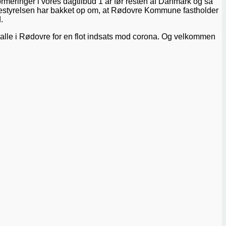
ormeringer i vores dagtilbud 1 år før resten af Danmark og så
albestyrelsen har bakket op om, at Rødovre Kommune fastholder
.
til alle i Rødovre for en flot indsats mod corona. Og velkommen