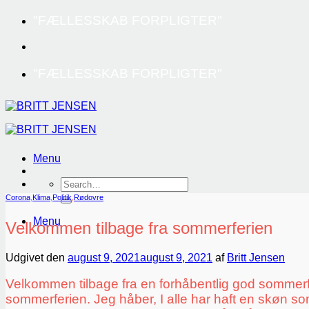
Fortsæt
"FÆLLESSKAB FORPLIGTER"
til
indhold
"FÆLLESSKAB FORPLIGTER"
Menu
Corona
,
Klima
,
Politik
,
Rødovre
Menu
Velkommen tilbage fra sommerferien
Udgivet den
august 9, 2021
august 9, 2021
af
Britt Jensen
Velkommen tilbage fra en forhåbentlig god sommerfe
sommerferien. Jeg håber, I alle har haft en skøn s