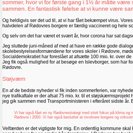
sommer, hvor vi for første gang i 1½ år måtte vær
sammen. En fantastisk følelse at vi kunne være sa
Og heldigvis ser det ud til, at vi har fået bekæmpet virus. Vo
halvdelen af Rødovres borgere er færdig vaccineret og hele s
Og selv om det har været et svært år, hvor corona har sat dags
Jeg sluttede juni-måned af med at have en række gode dialoger
skolebestyrelsesformændene for vores skoler i Rødovre, møde 
Socialdemokratiet har foreslået at afsætte 100 mio. kr. over de 
Jeg fik også mulighed for at besøge en Islevborger, som har forv
Rødovre.
Støjværn
En af de bedste nyheder vi fik inden sommerferien, var nyhede
nye trafikaftale er der afsat 75 mio. kr. til et støjskærmspro
jeg gik sammen med Transportministeren i efteråret sidste år. E
Vi har også fået en ny Rødovrestrategi med stort fokus på klima og 
Rødovre i 2050. Vi har også besluttet at involvere borgere og virksomh
Velfærden er det vigtigste for mig. En ordentlig kommune skal 