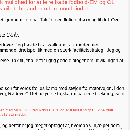
k mulighed for at fejre både fodbold-EM og OL
smile til hinanden uden mundbindet.
t igennem corona. Tak for den flotte opbakning til det. Over
ste 1½ år.
 Rødovre. Jeg havde bl.a. walk and talk møder med
ende idrætspolitik med en stærk facilitetsstrategi. Jeg og
se. Tak til jer alle for rigtig gode dialoger om udviklingen af
e sejr for vores fælles kamp mod støjen fra motorvejen. I den
årdsvej, Rødovre”. Det betyder støjskærm på den strækning, som
alen med 50 % CO2 reduktion i 2030 og et fuldstændigt CO2 neutralt
sit første møde.
, og derfor er jeg meget optaget af, hvordan vi hjælper dem,