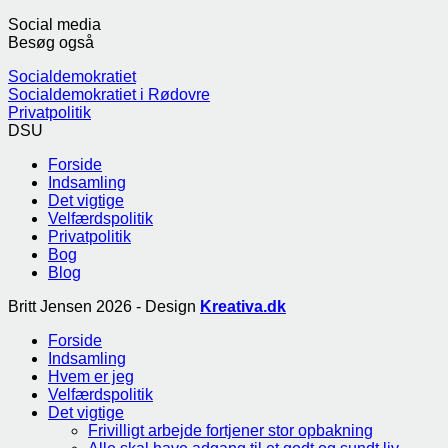
Social media
Besøg også
Socialdemokratiet
Socialdemokratiet i Rødovre
Privatpolitik
DSU
Forside
Indsamling
Det vigtige
Velfærdspolitik
Privatpolitik
Bog
Blog
Britt Jensen 2026 - Design
Kreativa.dk
Forside
Indsamling
Hvem er jeg
Velfærdspolitik
Det vigtige
Frivilligt arbejde fortjener stor opbakning