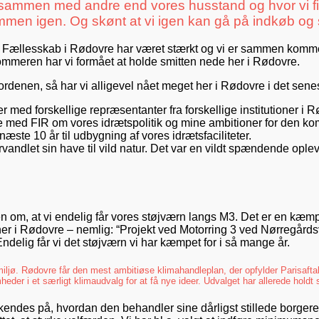
e sammen med andre end vores husstand og hvor vi fi
mmen igen. Og skønt at vi igen kan gå på indkøb og 
res Fællesskab i Rødovre har været stærkt og vi er sammen komme
ommeren har vi formået at holde smitten nede her i Rødovre.
ordenen, så har vi alligevel nået meget her i Rødovre i det sene
 med forskellige repræsentanter fra forskellige institutioner i
med FIR om vores idrætspolitik og mine ambitioner for den komm
næste 10 år til udbygning af vores idrætsfaciliteter.
andlet sin have til vild natur. Det var en vildt spændende oplevel
n om, at vi endelig får vores støjværn langs M3. Det er en kæmp
jekt her i Rødovre – nemlig: “Projekt ved Motorring 3 ved Nørreg
ndelig får vi det støjværn vi har kæmpet for i så mange år.
miljø. Rødovre får den mest ambitiøse klimahandleplan, der opfylder Parisaft
eder i et særligt klimaudvalg for at få nye ideer. Udvalget har allerede holdt 
kendes på, hvordan den behandler sine dårligst stillede borgere