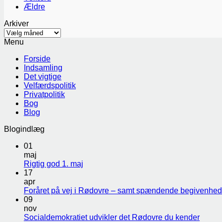
Ældre
Arkiver
Arkiver
Menu
Forside
Indsamling
Det vigtige
Velfærdspolitik
Privatpolitik
Bog
Blog
Blogindlæg
01
maj
Rigtig god 1. maj
17
apr
Foråret på vej i Rødovre – samt spændende begivenhed
09
nov
Socialdemokratiet udvikler det Rødovre du kender