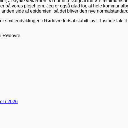
et, at styrke velfærden. Vi har bl.a. valgt at indføre minimumsn
ringer på vores plejehjem. Jeg er også glad for, at hele kommun
den anden side af epidemien, så det bliver den nye normalstandard
or smitteudviklingen i Rødovre fortsat stabilt lavt. Tusinde tak 
 i Rødovre.
er i 2026