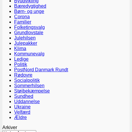
Byudvikling
Bæredygtighed
Børn- og unge
Corona
Familier
Folketingsvalg
Grundlovstale
Julehilsen
Julepakker
Klima
Kommunevalg
Ledige
Politik
PostNord Danmark Rundt
Rødovre
Socialpolitik
Sommerhilsen
Støjbekæmpelse
Sundhed
Uddannelse
Ukraine
Velfærd
Ældre
Arkiver