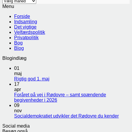
Arkiver
Menu
Forside
Indsamling
Det vigtige
Velfærdspolitik
Privatpolitik
Bog
Blog
Blogindlæg
01
maj
Rigtig god 1. maj
17
apr
Foråret på vej i Rødovre – samt spændende
begivenheder i 2026
09
nov
Socialdemokratiet udvikler det Rødovre du kender
Social media
Besøg også