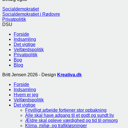
Socialdemokratiet
Socialdemokratiet i Rødovre
Privatpolitik
DSU
Forside
Indsamling
Det vigtige
Velfærdspolitik
Privatpolitik
Bog
Blog
Britt Jensen 2026 - Design
Kreativa.dk
Forside
Indsamling
Hvem er jeg
Velfærdspolitik
Det vigtige
Frivilligt arbejde fortjener stor opbakning
Alle skal have adgang til et godt og sundt liv
Ældre skal opleve værdighed og tid til omsorg
Klima, miljø- og trafikløsninger