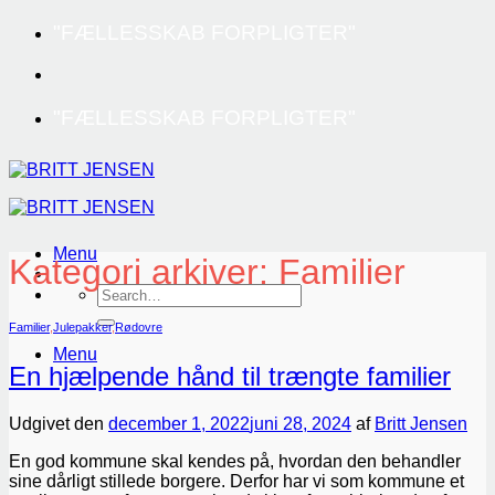
Fortsæt
"FÆLLESSKAB FORPLIGTER"
til
indhold
"FÆLLESSKAB FORPLIGTER"
Menu
Kategori arkiver:
Familier
Familier
,
Julepakker
,
Rødovre
Menu
En hjælpende hånd til trængte familier
Udgivet den
december 1, 2022
juni 28, 2024
af
Britt Jensen
En god kommune skal kendes på, hvordan den behandler
sine dårligt stillede borgere. Derfor har vi som kommune et