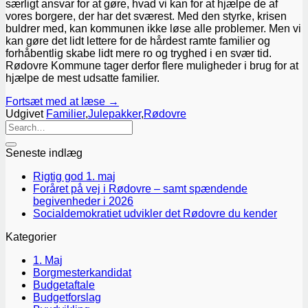
særligt ansvar for at gøre, hvad vi kan for at hjælpe de af
vores borgere, der har det sværest. Med den styrke, krisen
buldrer med, kan kommunen ikke løse alle problemer. Men vi
kan gøre det lidt lettere for de hårdest ramte familier og
forhåbentlig skabe lidt mere ro og tryghed i en svær tid.
Rødovre Kommune tager derfor flere muligheder i brug for at
hjælpe de mest udsatte familier.
Fortsæt med at læse
→
Udgivet
Familier
,
Julepakker
,
Rødovre
Seneste indlæg
Rigtig god 1. maj
Foråret på vej i Rødovre – samt spændende
begivenheder i 2026
Socialdemokratiet udvikler det Rødovre du kender
Kategorier
1. Maj
Borgmesterkandidat
Budgetaftale
Budgetforslag