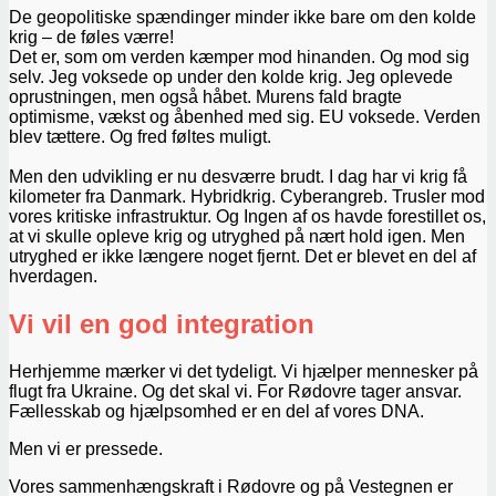
De geopolitiske spændinger minder ikke bare om den kolde
krig – de føles værre!
Det er, som om verden kæmper mod hinanden. Og mod sig
selv. Jeg voksede op under den kolde krig. Jeg oplevede
oprustningen, men også håbet. Murens fald bragte
optimisme, vækst og åbenhed med sig. EU voksede. Verden
blev tættere. Og fred føltes muligt.
Men den udvikling er nu desværre brudt. I dag har vi krig få
kilometer fra Danmark. Hybridkrig. Cyberangreb. Trusler mod
vores kritiske infrastruktur. Og Ingen af os havde forestillet os,
at vi skulle opleve krig og utryghed på nært hold igen. Men
utryghed er ikke længere noget fjernt. Det er blevet en del af
hverdagen.
Vi vil en god integration
Herhjemme mærker vi det tydeligt. Vi hjælper mennesker på
flugt fra Ukraine. Og det skal vi. For Rødovre tager ansvar.
Fællesskab og hjælpsomhed er en del af vores DNA.
Men vi er pressede.
Vores sammenhængskraft i Rødovre og på Vestegnen er