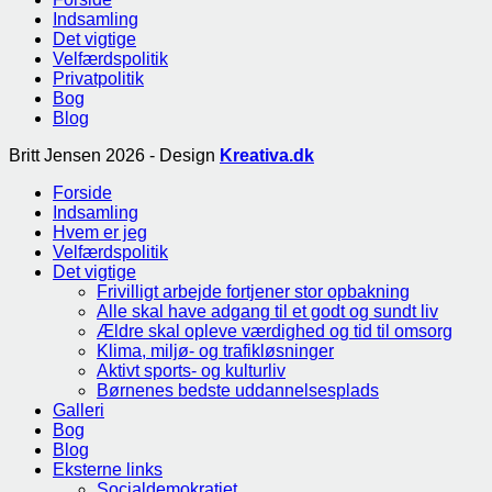
Indsamling
Det vigtige
Velfærdspolitik
Privatpolitik
Bog
Blog
Britt Jensen 2026 - Design
Kreativa.dk
Forside
Indsamling
Hvem er jeg
Velfærdspolitik
Det vigtige
Frivilligt arbejde fortjener stor opbakning
Alle skal have adgang til et godt og sundt liv
Ældre skal opleve værdighed og tid til omsorg
Klima, miljø- og trafikløsninger
Aktivt sports- og kulturliv
Børnenes bedste uddannelsesplads
Galleri
Bog
Blog
Eksterne links
Socialdemokratiet