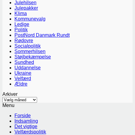
Julehilsen
Julepakker
Klima
Kommunevalg
Ledige
Politik
PostNord Danmark Rundt
Rødovre
Socialpolitik
Sommerhilsen
Støjbekæmpelse
Sundhed
Uddannelse
Ukraine
Velfærd
Ældre
Arkiver
Arkiver
Menu
Forside
Indsamling
Det vigtige
Velfærdspolitik