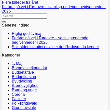
Flere billeder fra året
Foråret på vej i Rødovre – samt spændende begivenheder i
2026
Seneste indlæg
Rigtig god 1. maj
Foråret på vej i Rødovre – samt spændende
begivenheder i 2026
Socialdemokratiet udvikler det Rødovre du kender
Kategorier
1. Maj
Borgmesterkandidat
Budgetaftale
Budgetforslag
Byudvikling
Bæredygtighed
Børn- og unge
Corona
Familier
Folketingsvalg
Grundlovstale