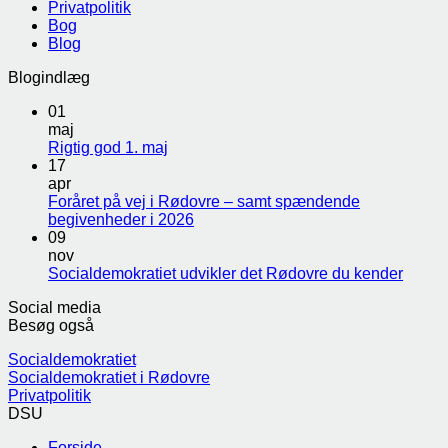
Privatpolitik
Bog
Blog
Blogindlæg
01
maj
Rigtig god 1. maj
17
apr
Foråret på vej i Rødovre – samt spændende
begivenheder i 2026
09
nov
Socialdemokratiet udvikler det Rødovre du kender
Social media
Besøg også
Socialdemokratiet
Socialdemokratiet i Rødovre
Privatpolitik
DSU
Forside