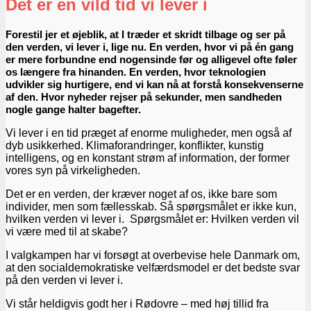
Det er en vild tid vi lever i
Forestil jer et øjeblik, at I træder et skridt tilbage og ser på
den verden, vi lever i, lige nu. En verden, hvor vi på én gang
er mere forbundne end nogensinde før og alligevel ofte føler
os længere fra hinanden. En verden, hvor teknologien
udvikler sig hurtigere, end vi kan nå at forstå konsekvenserne
af den. Hvor nyheder rejser på sekunder, men sandheden
nogle gange halter bagefter.
Vi lever i en tid præget af enorme muligheder, men også af
dyb usikkerhed. Klimaforandringer, konflikter, kunstig
intelligens, og en konstant strøm af information, der former
vores syn på virkeligheden.
Det er en verden, der kræver noget af os, ikke bare som
individer, men som fællesskab. Så spørgsmålet er ikke kun,
hvilken verden vi lever i. Spørgsmålet er: Hvilken verden vil
vi være med til at skabe?
I valgkampen har vi forsøgt at overbevise hele Danmark om,
at den socialdemokratiske velfærdsmodel er det bedste svar
på den verden vi lever i.
Vi står heldigvis godt her i Rødovre – med høj tillid fra