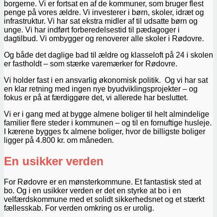
borgerne. Vi er fortsat en af de kommuner, som bruger flest
penge på vores ældre. Vi investerer i børn, skoler, idræt og
infrastruktur. Vi har sat ekstra midler af til udsatte børn og
unge. Vi har indført forberedelsestid til pædagoger i
dagtilbud. Vi ombygger og renoverer alle skoler i Rødovre.
Og både det daglige bad til ældre og klasseloft på 24 i skolen
er fastholdt – som stærke varemærker for Rødovre.
Vi holder fast i en ansvarlig økonomisk politik. Og vi har sat
en klar retning med ingen nye byudviklingsprojekter – og
fokus er på at færdiggøre det, vi allerede har besluttet.
Vi er i gang med at bygge almene boliger til helt almindelige
familier flere steder i kommunen – og til en fornuftige husleje.
I kærene bygges fx almene boliger, hvor de billigste boliger
ligger på 4.800 kr. om måneden.
En usikker verden
For Rødovre er en mønsterkommune. Et fantastisk sted at
bo. Og i en usikker verden er det en styrke at bo i en
velfærdskommune med et solidt sikkerhedsnet og et stærkt
fællesskab. For verden omkring os er urolig.