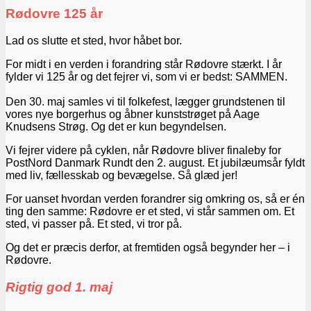
Rødovre 125 år
Lad os slutte et sted, hvor håbet bor.
For midt i en verden i forandring står Rødovre stærkt. I år
fylder vi 125 år og det fejrer vi, som vi er bedst: SAMMEN.
Den 30. maj samles vi til folkefest, lægger grundstenen til
vores nye borgerhus og åbner kunststrøget på Aage
Knudsens Strøg. Og det er kun begyndelsen.
Vi fejrer videre på cyklen, når Rødovre bliver finaleby for
PostNord Danmark Rundt den 2. august. Et jubilæumsår fyldt
med liv, fællesskab og bevægelse. Så glæd jer!
For uanset hvordan verden forandrer sig omkring os, så er én
ting den samme: Rødovre er et sted, vi står sammen om. Et
sted, vi passer på. Et sted, vi tror på.
Og det er præcis derfor, at fremtiden også begynder her – i
Rødovre.
Rigtig god 1. maj