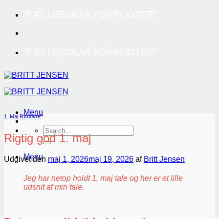
Fortsæt
"FÆLLESSKAB FORPLIGTER"
til
indhold
"FÆLLESSKAB FORPLIGTER"
Menu
1. Maj
,
Rødovre
Rigtig god 1. maj
Menu
Udgivet den
maj 1, 2026
maj 19, 2026
af
Britt Jensen
Jeg har netop holdt 1. maj tale og her er et lille
udsnit af min tale.