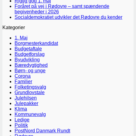
Rigtig god 1. maj
Foråret på vej i Rødovre – samt spændende
begivenheder i 2026
Socialdemokratiet udvikler det Rødovre du kender
Kategorier
1. Maj
Borgmesterkandidat
Budgetaftale
Budgetforslag
Byudvikling
Bæredygtighed
Børn- og unge
Corona
Familier
Folketingsvalg
Grundlovstale
Julehilsen
Julepakker
Klima
Kommunevalg
Ledige
Politik
PostNord Danmark Rundt