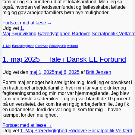
familier og slå bunden ud af et lokalsamfund. Men jeg så
også, hvordan velfærdssamfundet og fællesskabet løftede
mig og gav arbejderfamiliers børn nye muligheder.
Fortsæt med at læse
→
Udgivet
1.
Maj
,
Byudvikling
,
Bæredygtighed
,
Rødovre
,
Socialpolitik
,
Velfær
1. Maj
,
Bæredygtighed
,
Rødovre
,
Socialpolitik
,
Velfærd
1. maj 2025 – Tale i Dansk EL Forbund
Udgivet den
maj 1, 2025
maj 6, 2025
af
Britt Jensen
Første maj er noget helt særligt for mig, fordi jeg er opvokset i
en traditionel arbejderfamilie, hvor min far var elektriker og
fagforeningsmand og min mor var hjemmegående. Jeg blev
familien første akademiker – og jeg var blandt de 10 procent
på universitetet, der kom fra en rigtig arbejderfamilie. Jeg fik
en uddannelse, fordi der var nogle, som før mig – havde
kæmpet for den mulighed.
Fortsæt med at læse
→
Udgivet
1. Maj
,
Bæredygtighed
,
Rødovre
,
Socialpolitik
,
Velfærd