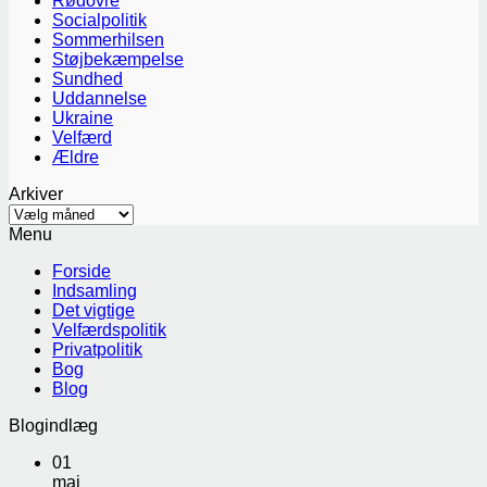
Rødovre
Socialpolitik
Sommerhilsen
Støjbekæmpelse
Sundhed
Uddannelse
Ukraine
Velfærd
Ældre
Arkiver
Arkiver
Menu
Forside
Indsamling
Det vigtige
Velfærdspolitik
Privatpolitik
Bog
Blog
Blogindlæg
01
maj