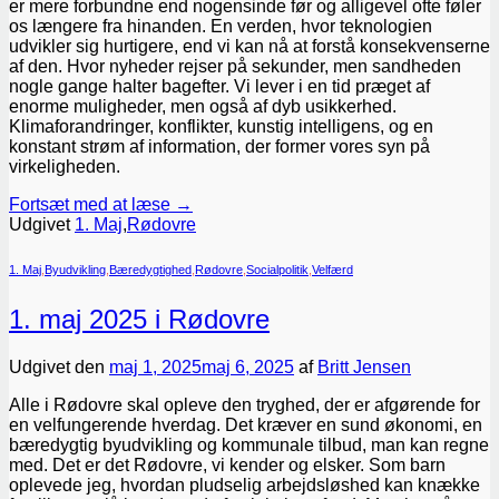
er mere forbundne end nogensinde før og alligevel ofte føler
os længere fra hinanden. En verden, hvor teknologien
udvikler sig hurtigere, end vi kan nå at forstå konsekvenserne
af den. Hvor nyheder rejser på sekunder, men sandheden
nogle gange halter bagefter. Vi lever i en tid præget af
enorme muligheder, men også af dyb usikkerhed.
Klimaforandringer, konflikter, kunstig intelligens, og en
konstant strøm af information, der former vores syn på
virkeligheden.
Fortsæt med at læse
→
Udgivet
1. Maj
,
Rødovre
1. Maj
,
Byudvikling
,
Bæredygtighed
,
Rødovre
,
Socialpolitik
,
Velfærd
1. maj 2025 i Rødovre
Udgivet den
maj 1, 2025
maj 6, 2025
af
Britt Jensen
Alle i Rødovre skal opleve den tryghed, der er afgørende for
en velfungerende hverdag. Det kræver en sund økonomi, en
bæredygtig byudvikling og kommunale tilbud, man kan regne
med. Det er det Rødovre, vi kender og elsker. Som barn
oplevede jeg, hvordan pludselig arbejdsløshed kan knække