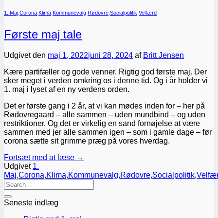
1. Maj
,
Corona
,
Klima
,
Kommunevalg
,
Rødovre
,
Socialpolitik
,
Velfærd
Første maj tale
Udgivet den
maj 1, 2022
juni 28, 2024
af
Britt Jensen
Kære partifæller og gode venner. Rigtig god første maj. Der
sker meget i verden omkring os i denne tid. Og i år holder vi
1. maj i lyset af en ny verdens orden.
Det er første gang i 2 år, at vi kan mødes inden for – her på
Rødovregaard – alle sammen – uden mundbind – og uden
restriktioner. Og det er virkelig en sand fornøjelse at være
sammen med jer alle sammen igen – som i gamle dage – før
corona sætte sit grimme præg på vores hverdag.
Fortsæt med at læse
→
Udgivet
1.
Maj
,
Corona
,
Klima
,
Kommunevalg
,
Rødovre
,
Socialpolitik
,
Velfæ
Seneste indlæg