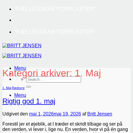
Fortsæt
"FÆLLESSKAB FORPLIGTER"
til
indhold
"FÆLLESSKAB FORPLIGTER"
Menu
Kategori arkiver:
1. Maj
1. Maj
,
Rødovre
Menu
Rigtig god 1. maj
Udgivet den
maj 1, 2026
maj 19, 2026
af
Britt Jensen
Forestil jer et øjeblik, at I træder et skridt tilbage og ser på
den verden, vi lever i, lige nu. En verden, hvor vi på én gang