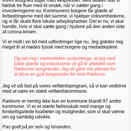
vores ledighed stiger med ekspresfart. Med aftalen slår vi
faktisk tre fluer med ét smæk, når vi sætter gang i
investeringerne nu: Kommunens borgere får glæde af
forbedringerne med det samme, vi hjælper virksomhederne,
og vi får skabt flere lokale arbejdspladser. Det er nu, vi skal
handle, hvis vi skal sætte gang i hjulene på den anden side
af corona-krisen.
Vi er midt i en tid med udfordringer lige nu. Jeg glæder mig
meget til at mødes fysisk med borgere og medarbejdere.
Og lad mig i mellemtiden understrege, at jeg med
både glæde og entusiasme vil gå til arbejdet som
Rødovres borgmester. Jeg vil gøre mit yderste for
at blive en god borgmester for hele Rødovre.
Jeg vil stå fast på vores velfærdsprogram, så vi kan vedblive
med at være en stærk velfærdskommune.
Rødovre er nemlig ikke kun en kommune blandt 97 andre
kommuner. Vi er et stærkt fællesskab med mange og
forskelligartede kvaliteter og muligheder, som vi skal værne
om og samtidig udvikle.
Pas godt på jer selv og hinanden.