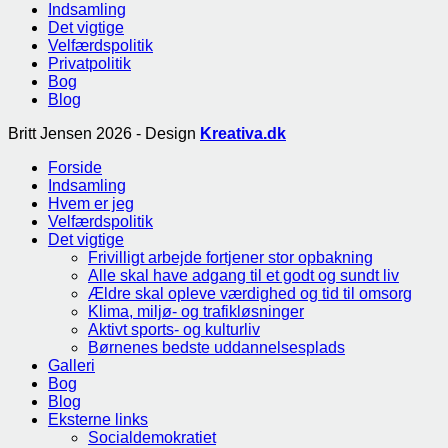
Indsamling
Det vigtige
Velfærdspolitik
Privatpolitik
Bog
Blog
Britt Jensen 2026 - Design
Kreativa.dk
Forside
Indsamling
Hvem er jeg
Velfærdspolitik
Det vigtige
Frivilligt arbejde fortjener stor opbakning
Alle skal have adgang til et godt og sundt liv
Ældre skal opleve værdighed og tid til omsorg
Klima, miljø- og trafikløsninger
Aktivt sports- og kulturliv
Børnenes bedste uddannelsesplads
Galleri
Bog
Blog
Eksterne links
Socialdemokratiet