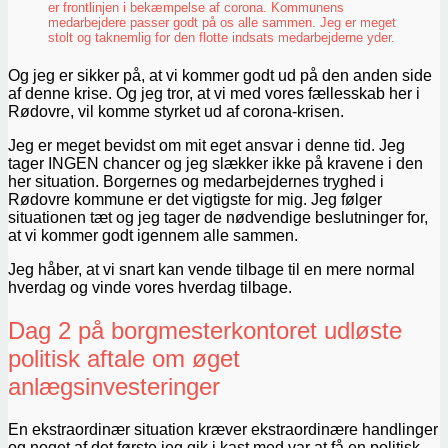
er frontlinjen i bekæmpelse af corona. Kommunens
medarbejdere passer godt på os alle sammen. Jeg er meget
stolt og taknemlig for den flotte indsats medarbejderne yder.
Og jeg er sikker på, at vi kommer godt ud på den anden side
af denne krise. Og jeg tror, at vi med vores fællesskab her i
Rødovre, vil komme styrket ud af corona-krisen.
Jeg er meget bevidst om mit eget ansvar i denne tid. Jeg
tager INGEN chancer og jeg slækker ikke på kravene i den
her situation. Borgernes og medarbejdernes tryghed i
Rødovre kommune er det vigtigste for mig. Jeg følger
situationen tæt og jeg tager de nødvendige beslutninger for,
at vi kommer godt igennem alle sammen.
Jeg håber, at vi snart kan vende tilbage til en mere normal
hverdag og vinde vores hverdag tilbage.
Dag 2 på borgmesterkontoret udløste
politisk aftale om øget
anlægsinvesteringer
En ekstraordinær situation kræver ekstraordinære handlinger
og noget af det første jeg gik i kast med var at få en politisk