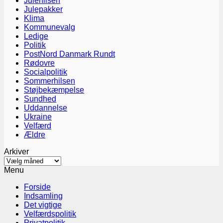
Julehilsen
Julepakker
Klima
Kommunevalg
Ledige
Politik
PostNord Danmark Rundt
Rødovre
Socialpolitik
Sommerhilsen
Støjbekæmpelse
Sundhed
Uddannelse
Ukraine
Velfærd
Ældre
Arkiver
Arkiver
Menu
Forside
Indsamling
Det vigtige
Velfærdspolitik
Privatpolitik