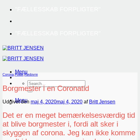
Fortsæt
"FÆLLESSKAB FORPLIGTER"
til
indhold
"FÆLLESSKAB FORPLIGTER"
Menu
Corona
,
Politik
,
Rødovre
Borgmester i en Coronatid
Menu
Udgivet den
maj 4, 2020
maj 4, 2020
af
Britt Jensen
Det er en meget bemærkelsesværdig tid
at blive borgmester i, fordi alt sker i
skyggen af corona. Jeg kan ikke komme