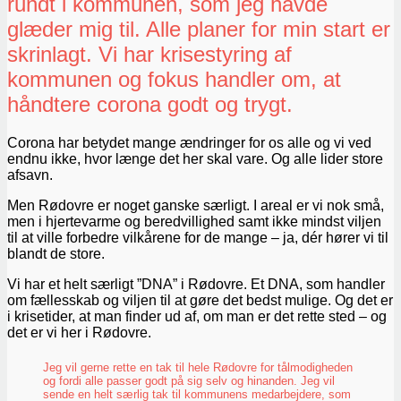
rundt i kommunen, som jeg havde
glæder mig til. Alle planer for min start er
skrinlagt. Vi har krisestyring af
kommunen og fokus handler om, at
håndtere corona godt og trygt.
Corona har betydet mange ændringer for os alle og vi ved
endnu ikke, hvor længe det her skal vare. Og alle lider store
afsavn.
Men Rødovre er noget ganske særligt. I areal er vi nok små,
men i hjertevarme og beredvillighed samt ikke mindst viljen
til at ville forbedre vilkårene for de mange – ja, dér hører vi til
blandt de store.
Vi har et helt særligt ”DNA” i Rødovre. Et DNA, som handler
om fællesskab og viljen til at gøre det bedst mulige. Og det er
i krisetider, at man finder ud af, om man er det rette sted – og
det er vi her i Rødovre.
Jeg vil gerne rette en tak til hele Rødovre for tålmodigheden
og fordi alle passer godt på sig selv og hinanden. Jeg vil
sende en helt særlig tak til kommunens medarbejdere, som